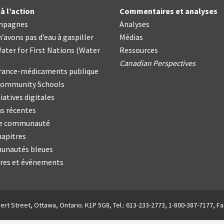
à l’action
Commentaires et analyses
mpagnes
Analyses
’avons pas d’eau à gaspiller
Médias
ater for First Nations
(
Water
Ressources
Canadian Perspectives
urance-médicaments publique
Community Schools
iatives digitales
s récentes
re communauté
hapitres
nautés bleues
res et événements
ert Street, Ottawa, Ontario. K1P 5G8, Tel.: 613-233-2773, 1-800-387-7177, Fa