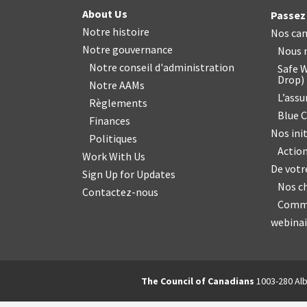
About Us
Passez 
Notre histoire
Nos ca
Notre gouvernance
Nous n
Notre conseil d'administration
Safe W
Drop
)
Notre AAMs
L’ass
Règlements
Blue 
Finances
Nos init
Politiques
Action
Work With Us
De vot
Sign Up for Updates
Nos c
Contactez-nous
Commu
webinai
The Council of Canadians
1003-280 Alb