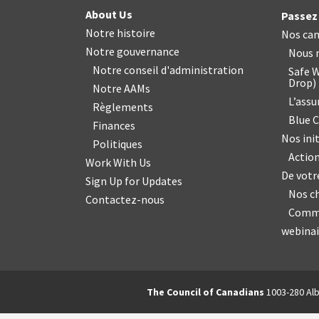
About Us
Passez 
Notre histoire
Nos ca
Notre gouvernance
Nous n
Notre conseil d'administration
Safe W
Drop
)
Notre AAMs
L’ass
Règlements
Blue 
Finances
Nos init
Politiques
Action
Work With Us
De vot
Sign Up for Updates
Nos c
Contactez-nous
Commu
webinai
The Council of Canadians
1003-280 Alb