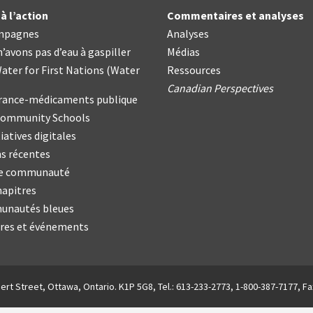
à l’action
Commentaires et analyses
mpagnes
Analyses
’avons pas d’eau à gaspiller
Médias
ater for First Nations
(
Water
Ressources
Canadian Perspectives
urance-médicaments publique
Community Schools
iatives digitales
s récentes
re communauté
hapitres
nautés bleues
res et événements
ert Street, Ottawa, Ontario. K1P 5G8, Tel.: 613-233-2773, 1-800-387-7177, Fa