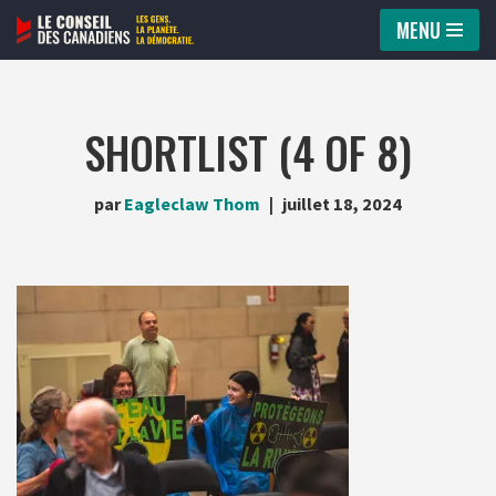
MENU
Aller
au
contenu
SHORTLIST (4 OF 8)
par
Eagleclaw Thom
juillet 18, 2024