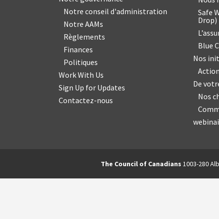
Notre conseil d'administration
Safe W
Drop
)
Notre AAMs
L’ass
Règlements
Blue 
Finances
Nos init
Politiques
Action
Work With Us
De vot
Sign Up for Updates
Nos c
Contactez-nous
Commu
webinai
The Council of Canadians
1003-280 Alb