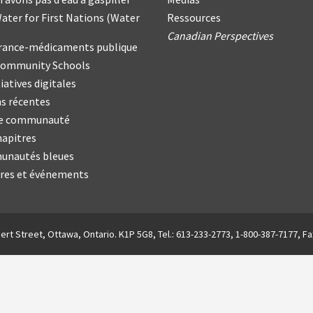
ater for First Nations
(
Water
Ressources
Canadian Perspectives
urance-médicaments publique
Community Schools
iatives digitales
s récentes
re communauté
hapitres
nautés bleues
res et événements
ert Street, Ottawa, Ontario. K1P 5G8, Tel.: 613-233-2773, 1-800-387-7177, Fa
English
(
Anglais
)
Français