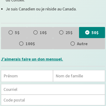
Je suis Canadien ou je réside au Canada.
5$
10$
25$
50$
100$
Autre
J’aimerais faire un don mensuel.